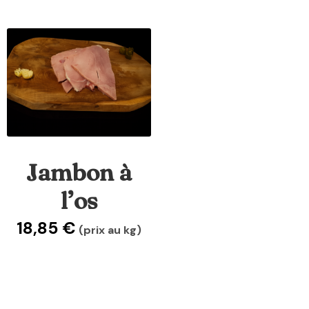
Jambon à
l’os
18,85
€
(prix au kg)