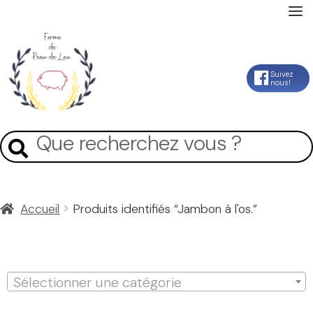
Accueil
Aller
Aller
Suivez
nous!
La Ferme
à
au
la
contenu
Mon Compte
Recherche
Recherche
navigation
pour :
Panier
Accueil
Produits identifiés “Jambon à l'os.”
Contact
Jambon à l'os.
Sélectionner une catégorie