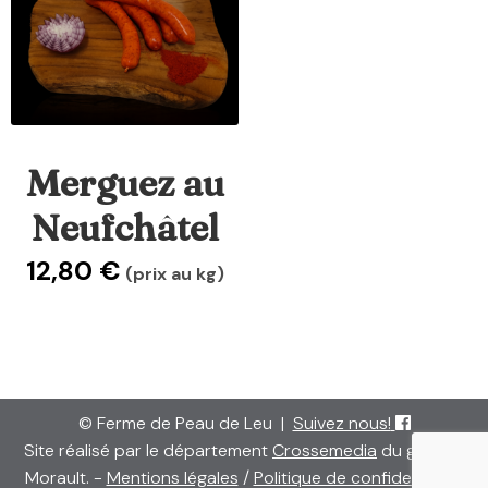
Merguez au
Neufchâtel
12,80
€
(prix au kg)
© Ferme de Peau de Leu
|
Suivez nous!
Site réalisé par le département
Crossemedia
du groupe
Morault. -
Mentions légales
/
Politique de confidentialité