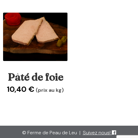
Pâté de foie
10,40
€
(prix au kg)
© Ferme de Peau de Leu
|
Suivez nous!