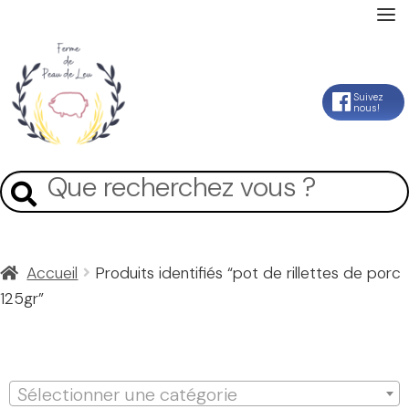
Accueil
Aller
Aller
Suivez
nous!
La Ferme
à
au
la
contenu
Mon Compte
Recherche
Recherche
navigation
pour :
Panier
Accueil
Produits identifiés “pot de rillettes de porc
125gr”
Contact
pot de rillettes de 
Sélectionner une catégorie