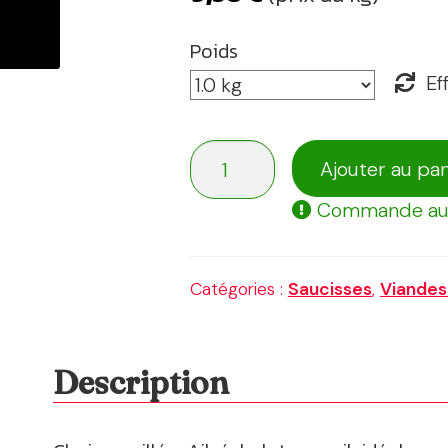
Poids
Ef
quantité
Ajouter au pan
de
Commande au
Chair
préparée
/
Catégories :
Saucisses
,
Viandes
persillée
Description