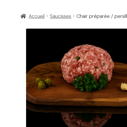
Accueil
Saucisses
Chair préparée / persil