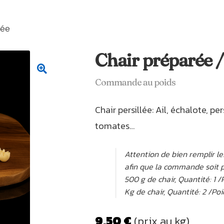
lée
Chair préparée / 
Commande au poids
Chair persillée: Ail, échalote, per
tomates…
Attention
de bien remplir l
afin que la commande soit p
500 g de chair, Quantité: 1 /
Kg de chair, Quantité: 2 /Poi
9,50
€
(prix au kg)