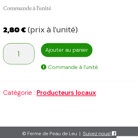
Commande à l'unité
(prix à l'unité)
2,80
€
quantité
Ajouter au panier
de
Commande à l'unité
Chips
la
Catégorie :
Producteurs locaux
76
:
Olive,
Persil,
© Ferme de Peau de Leu
|
Suivez nous!