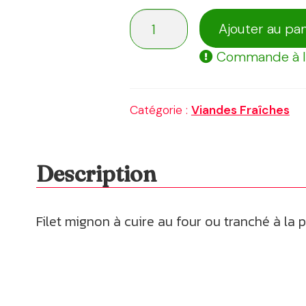
quantité
Ajouter au pan
de
Commande à l'
Filet
mignon
Catégorie :
Viandes Fraîches
Description
Filet mignon à cuire au four ou tranché à la 