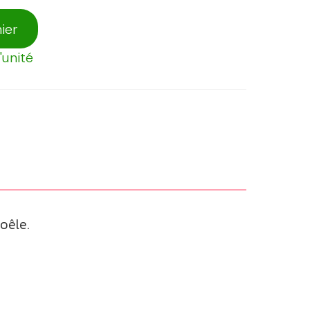
ier
unité
poêle.