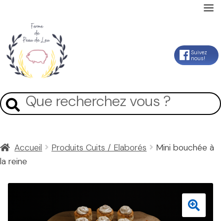
Accueil
Aller
Aller
Suivez
nous!
La Ferme
à
au
la
contenu
Mon Compte
Recherche
Recherche
navigation
pour :
Panier
Accueil
Produits Cuits / Elaborés
Mini bouchée à
la reine
Contact