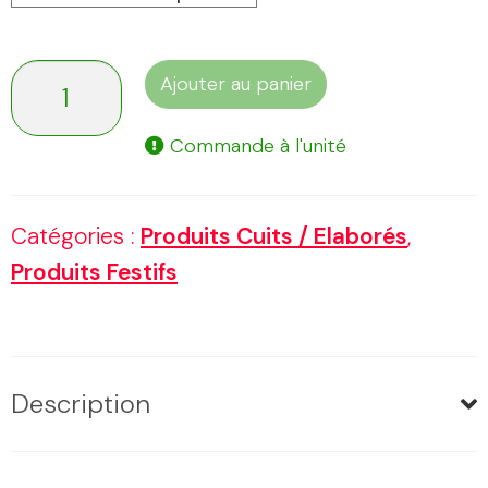
quantité
Ajouter au panier
de
Commande à l'unité
Mini
bouchée
Catégories :
Produits Cuits / Elaborés
,
à
Produits Festifs
la
reine
Description