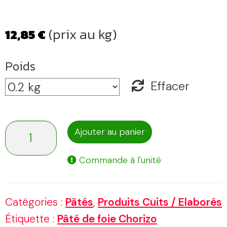
(prix au kg)
12,85
€
Poids
Effacer
quantité
Ajouter au panier
de
Commande à l'unité
Pâté
de
Catégories :
Pâtés
,
Produits Cuits / Elaborés
foie
Étiquette :
Pâté de foie Chorizo
Chorizo