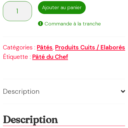
quantité
Ajouter au panier
de
Commande à la tranche
Pâté
du
Catégories :
Pâtés
,
Produits Cuits / Elaborés
chef
Étiquette :
Pâté du Chef
Description
Description