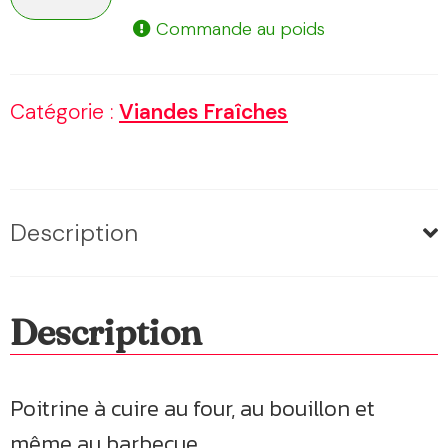
de
Commande au poids
Poitrine
fraîche
Catégorie :
Viandes Fraîches
Description
Description
Poitrine à cuire au four, au bouillon et
même au barbecue.