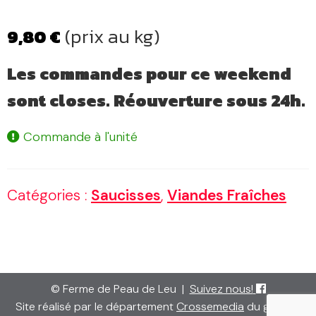
(prix au kg)
9,80
€
Les commandes pour ce weekend
sont closes. Réouverture sous 24h.
Commande à l'unité
Catégories :
Saucisses
,
Viandes Fraîches
© Ferme de Peau de Leu
|
Suivez nous!
Site réalisé par le département
Crossemedia
du groupe