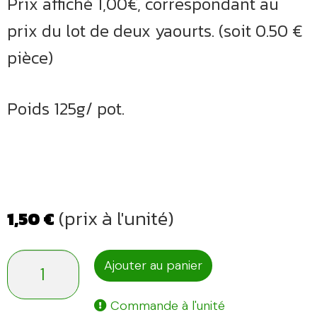
Prix affiché 1,00€, correspondant au
prix du lot de deux yaourts. (soit 0.50 €
pièce)
Poids 125g/ pot.
(prix à l'unité)
1,50
€
quantité
Ajouter au panier
de
Commande à l'unité
Yaourts