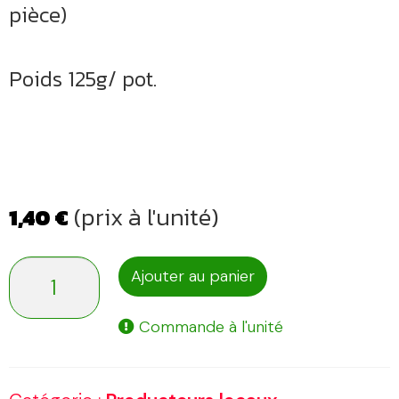
pièce)
Poids 125g/ pot.
(prix à l'unité)
1,40
€
quantité
Ajouter au panier
de
Commande à l'unité
Yaourts
Nature