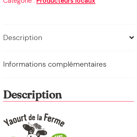
Catégorie :
Producteurs locaux
x
2
Description
Informations complémentaires
Description