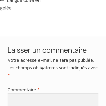
Navigation
Article
Langue cuite en
de
précédent :
gelée
l’article
Laisser un commentaire
Votre adresse e-mail ne sera pas publiée.
Les champs obligatoires sont indiqués avec
*
Commentaire
*