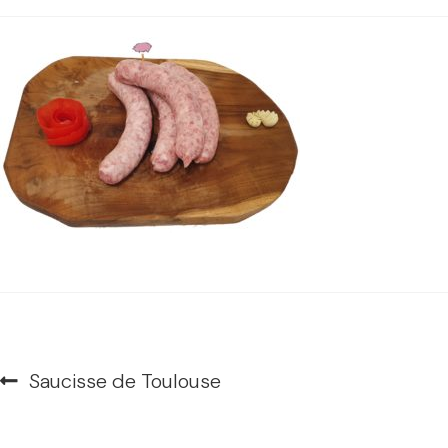
Navigation
Article
Saucisse de Toulouse
de
précédent :
l’article