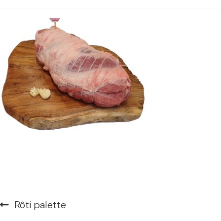
Navigation
Article
Rôti palette
de
précédent :