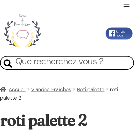
Accueil
Aller
Aller
Suivez
nous!
La Ferme
à
au
la
contenu
Mon Compte
Recherche
Recherche
navigation
pour :
Panier
Accueil
Viandes Fraîches
Rôti palette
roti
palette 2
Contact
roti palette 2