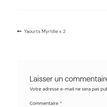
Navigation
Article
Yaourts Myrtille x 2
précédent :
de
l’article
Laisser un commentair
Votre adresse e-mail ne sera pas pub
Commentaire
*