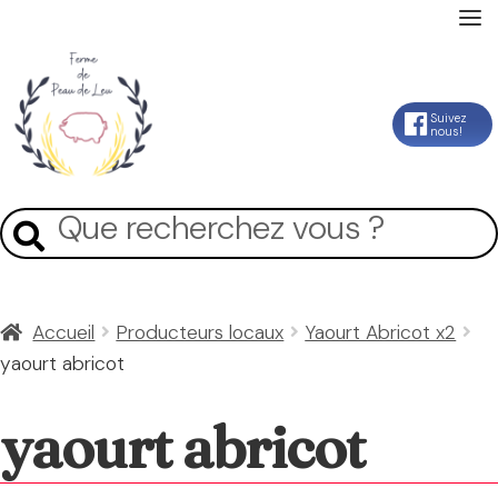
Accueil
Aller
Aller
Suivez
nous!
La Ferme
à
au
la
contenu
Mon Compte
Recherche
Recherche
navigation
pour :
Panier
Accueil
Producteurs locaux
Yaourt Abricot x2
yaourt abricot
Contact
yaourt abricot