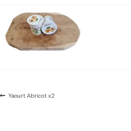
Navigation
Article
Yaourt Abricot x2
de
précédent :
l’article