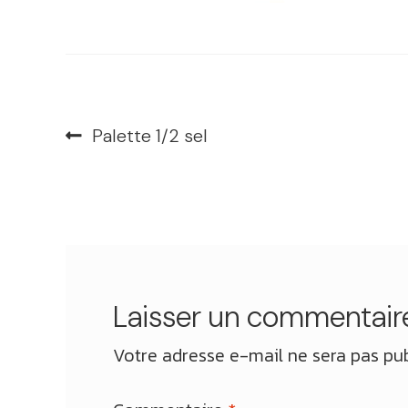
Navigation
Article
Palette 1/2 sel
précédent :
de
l’article
Laisser un commentair
Votre adresse e-mail ne sera pas pub