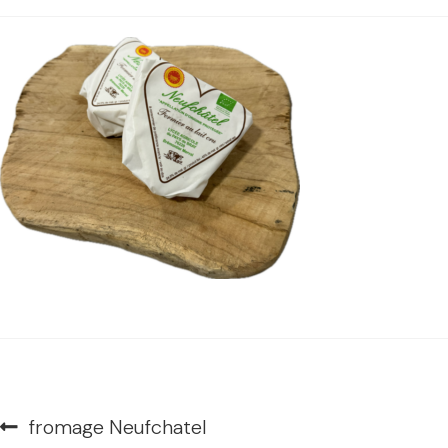
Navigation
Article
fromage Neufchatel