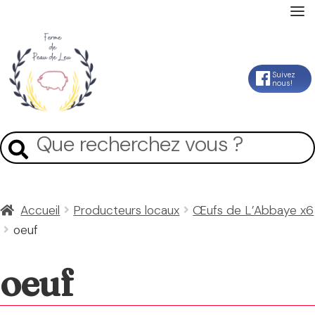
Accueil
Aller
Aller
Suivez
nous!
La Ferme
à
au
la
contenu
Mon Compte
Recherche
Recherche
navigation
pour :
Panier
Accueil
Producteurs locaux
Œufs de L’Abbaye x6
oeuf
Contact
oeuf