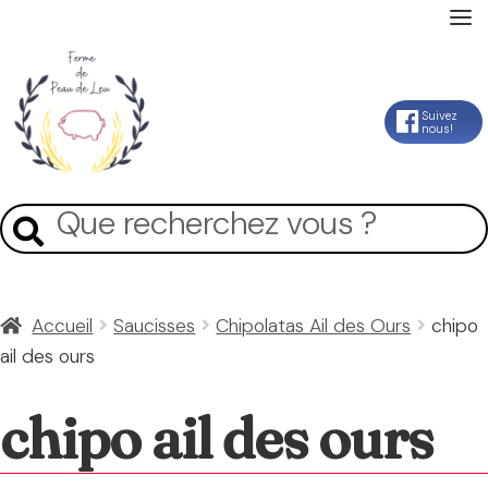
Accueil
Aller
Aller
Suivez
nous!
La Ferme
à
au
la
contenu
Mon Compte
Recherche
Recherche
navigation
pour :
Panier
Accueil
Saucisses
Chipolatas Ail des Ours
chipo
ail des ours
Contact
chipo ail des ours