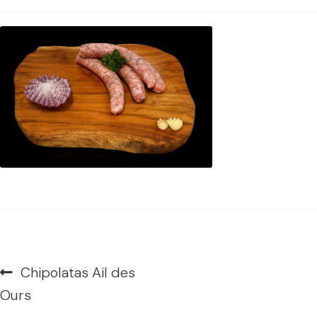
Navigation
Article
Chipolatas Ail des
de
précédent :
Ours