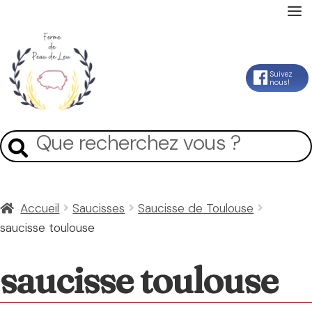
Accueil
Aller
Aller
Suivez
nous!
La Ferme
à
au
la
contenu
Mon Compte
Recherche
Recherche
navigation
pour :
Panier
Accueil
Saucisses
Saucisse de Toulouse
saucisse toulouse
Contact
saucisse toulouse