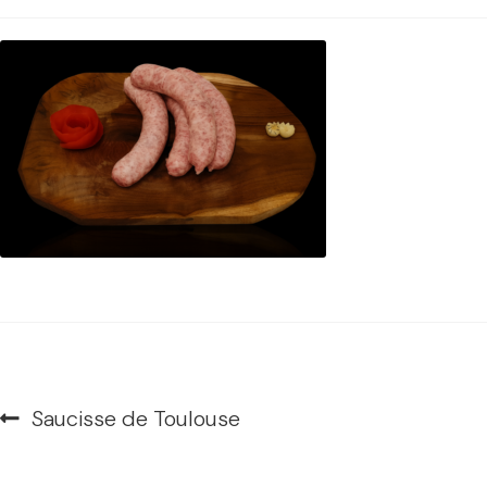
Navigation
Article
Saucisse de Toulouse
de
précédent :