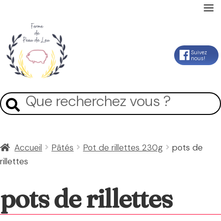
Accueil
Aller
Aller
Suivez
nous!
La Ferme
à
au
la
contenu
Mon Compte
Recherche
Recherche
navigation
pour :
Panier
Accueil
Pâtés
Pot de rillettes 230g
pots de
rillettes
Contact
pots de rillettes