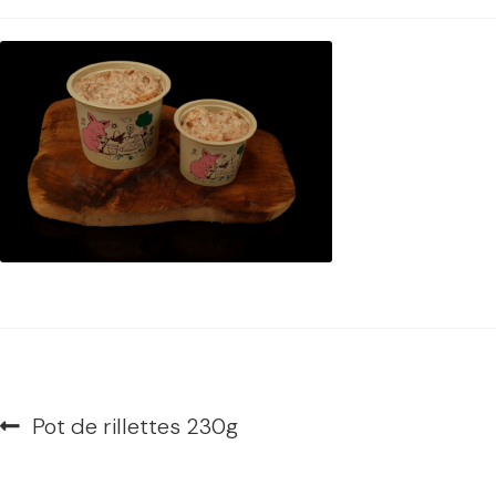
Navigation
Article
Pot de rillettes 230g
de
précédent :