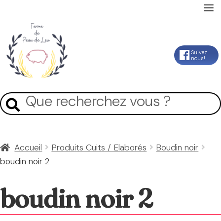
Accueil
Aller
Aller
Suivez
nous!
La Ferme
à
au
la
contenu
Mon Compte
Recherche
Recherche
navigation
pour :
Panier
Accueil
Produits Cuits / Elaborés
Boudin noir
boudin noir 2
Contact
boudin noir 2