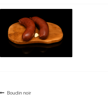
Navigation
Article
Boudin noir
de
précédent :