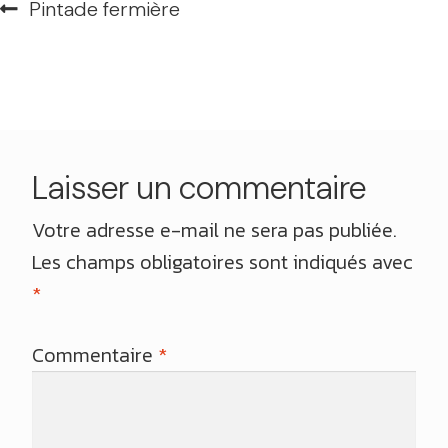
Navigation
Article
Pintade fermière
de
précédent :
l’article
Laisser un commentaire
Votre adresse e-mail ne sera pas publiée.
Les champs obligatoires sont indiqués avec
*
Commentaire
*