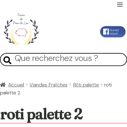
Accueil
Aller
Aller
Suivez
nous!
La Ferme
à
au
la
contenu
Mon Compte
Recherche
Recherche
navigation
pour :
Panier
Accueil
Viandes Fraîches
Rôti palette
roti
palette 2
Contact
roti palette 2