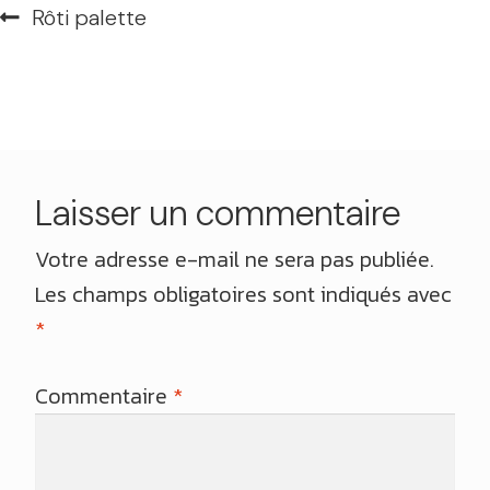
Navigation
Article
Rôti palette
de
précédent :
l’article
Laisser un commentaire
Votre adresse e-mail ne sera pas publiée.
Les champs obligatoires sont indiqués avec
*
Commentaire
*