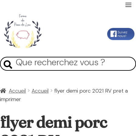
Accueil
Aller
Aller
Suivez
nous!
La Ferme
à
au
la
contenu
Mon Compte
Recherche
Recherche
navigation
pour :
Panier
Accueil
Accueil
flyer demi porc 2021 RV pret a
imprimer
Contact
flyer demi porc