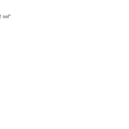
 sel”
 sel