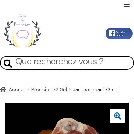
Accueil
Aller
Aller
Suivez
nous!
La Ferme
à
au
la
contenu
Mon Compte
Recherche
Recherche
navigation
pour :
Panier
Accueil
Produits 1/2 Sel
Jambonneau 1/2 sel
Contact