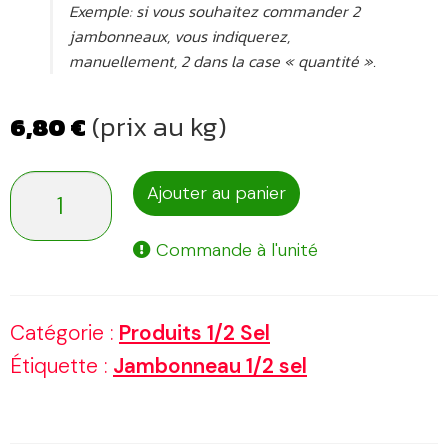
Exemple: si vous souhaitez commander 2
jambonneaux, vous indiquerez,
manuellement, 2 dans la case « quantité ».
(prix au kg)
6,80
€
quantité
Ajouter au panier
de
Commande à l'unité
Jambonneau
1/2
Catégorie :
Produits 1/2 Sel
sel
Étiquette :
Jambonneau 1/2 sel