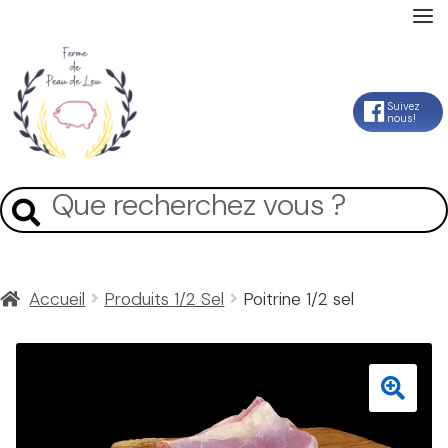
Accueil
Aller
Aller
Suivez
nous!
La Ferme
à
au
la
contenu
Mon Compte
Recherche
Recherche
navigation
pour :
Panier
Accueil
Produits 1/2 Sel
Poitrine 1/2 sel
Contact