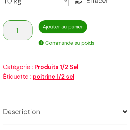
Effacer
quantité
Ajouter au panier
de
Commande au poids
Poitrine
1/2
Catégorie :
Produits 1/2 Sel
sel
Étiquette :
poitrine 1/2 sel
Description