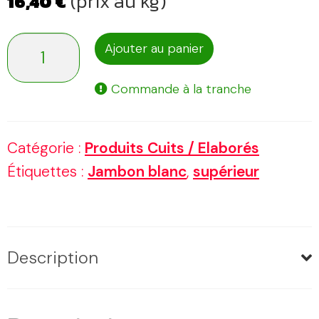
(prix au kg)
16,40
€
quantité
Ajouter au panier
de
Commande à la tranche
Jambon
blanc
Catégorie :
Produits Cuits / Elaborés
Étiquettes :
Jambon blanc
,
supérieur
Description