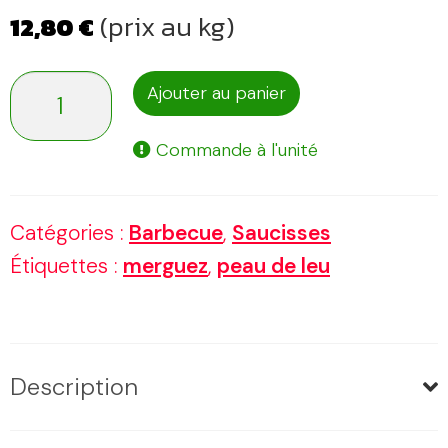
(prix au kg)
12,80
€
quantité
Ajouter au panier
de
Commande à l'unité
Merguez
au
Catégories :
Barbecue
,
Saucisses
Neufchâtel
Étiquettes :
merguez
,
peau de leu
Description