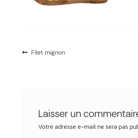
Navigation
Article
Filet mignon
précédent :
de
l’article
Laisser un commentair
Votre adresse e-mail ne sera pas pub