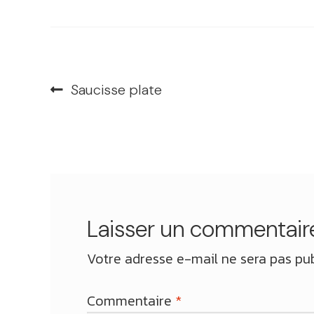
Navigation
Article
Saucisse plate
précédent :
de
l’article
Laisser un commentair
Votre adresse e-mail ne sera pas pub
Commentaire
*