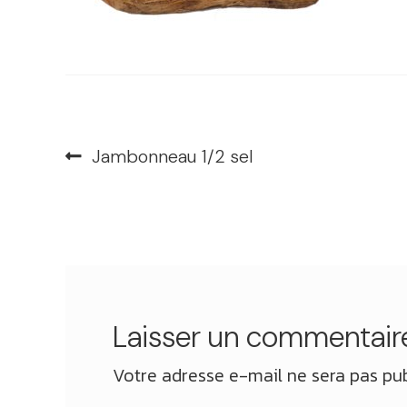
Navigation
Article
Jambonneau 1/2 sel
précédent :
de
l’article
Laisser un commentair
Votre adresse e-mail ne sera pas pub