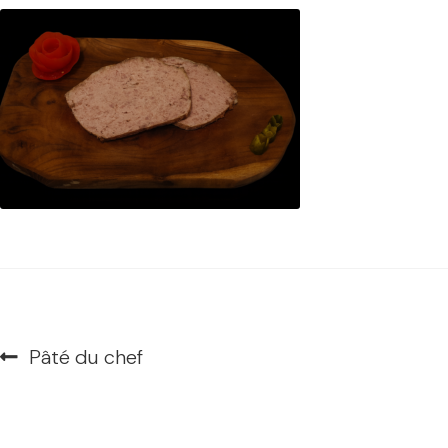
Navigation
Article
Pâté du chef
de
précédent :
l’article