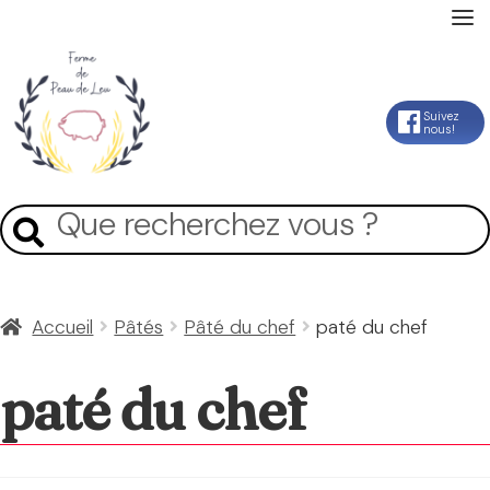
Accueil
Aller
Aller
Suivez
nous!
La Ferme
à
au
la
contenu
Mon Compte
Recherche
Recherche
navigation
pour :
Panier
Accueil
Pâtés
Pâté du chef
paté du chef
Contact
paté du chef