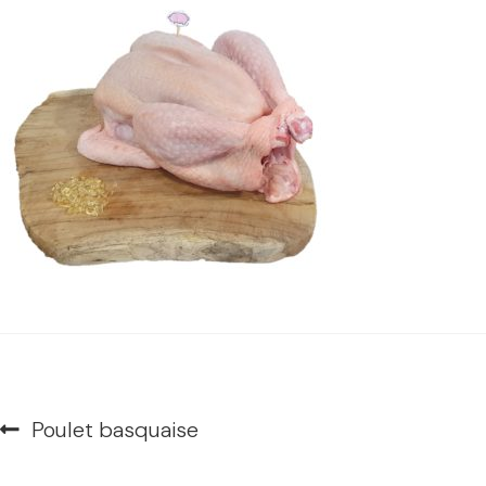
Navigation
Article
Poulet basquaise
de
précédent :