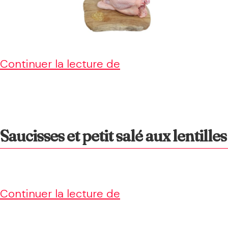
coco
Poulet
Continuer la lecture de
basquaise
Saucisses et petit salé aux lentilles
Saucisses
Continuer la lecture de
et