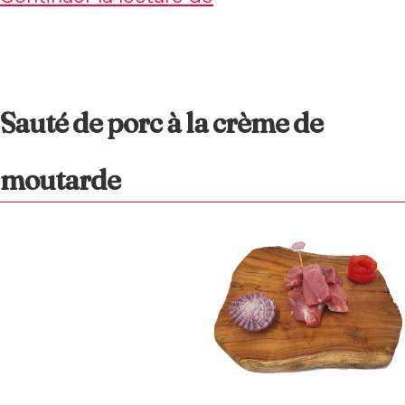
mignon
caramélisé
aux
Sauté de porc à la crème de
pommes
moutarde