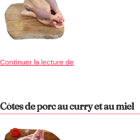
Pintade
Continuer la lecture de
braisée
aux
lardons
Côtes de porc au curry et au miel