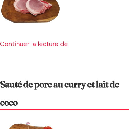
Côtes
Continuer la lecture de
de
porc
au
Sauté de porc au curry et lait de
curry
et
coco
au
miel