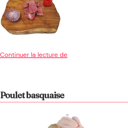
Sauté
Continuer la lecture de
de
porc
au
Poulet basquaise
curry
et
lait
de