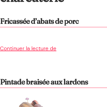
Fricassée d’abats de porc
Fricassée
Continuer la lecture de
d’abats
de
porc
Pintade braisée aux lardons