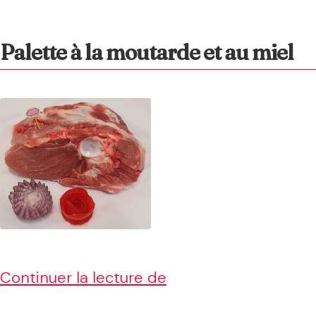
petit
salé
Palette à la moutarde et au miel
aux
lentilles
Palette
Continuer la lecture de
à