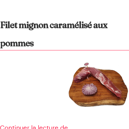
la
moutarde
Filet mignon caramélisé aux
et
au
pommes
miel
Filet
Continuer la lecture de